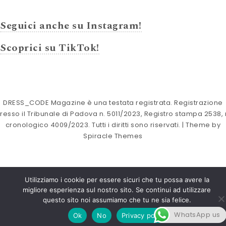
Seguici anche su Instagram!
Scoprici su TikTok!
DRESS_CODE Magazine è una testata registrata. Registrazione
resso il Tribunale di Padova n. 5011/2023, Registro stampa 2538, 
cronologico 4009/2023. Tutti i diritti sono riservati.
| Theme by
Spiracle Themes
Utilizziamo i cookie per essere sicuri che tu possa avere la
migliore esperienza sul nostro sito. Se continui ad utilizzare
questo sito noi assumiamo che tu ne sia felice.
WhatsApp us
Ok
No
Privacy policy