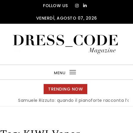
Skip to content
FOLLOW US
VENERDÌ, AGOSTO 07, 2026
DRESS_CODE Magazine
MENU
Toggle
navigation
TRENDING NOW
Samuele Rizzuto: quando il pianoforte racconta l’anima d