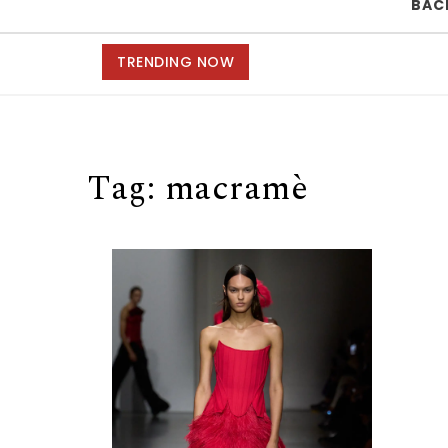
BAC
TRENDING NOW
Tag:
macramè