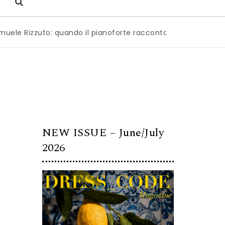
zzuto: quando il pianoforte racconta l’anima dell’Italia
|
M
NEW ISSUE – June/July
2026