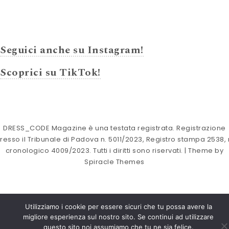
Seguici anche su Instagram!
Scoprici su TikTok!
DRESS_CODE Magazine è una testata registrata. Registrazione
resso il Tribunale di Padova n. 5011/2023, Registro stampa 2538, 
cronologico 4009/2023. Tutti i diritti sono riservati.
| Theme by
Spiracle Themes
Utilizziamo i cookie per essere sicuri che tu possa avere la
migliore esperienza sul nostro sito. Se continui ad utilizzare
questo sito noi assumiamo che tu ne sia felice.