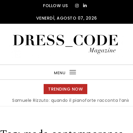
Skip to content
FOLLOW US
VENERDÌ, AGOSTO 07, 2026
DRESS_CODE Magazine
MENU
Toggle
navigation
TRENDING NOW
amuele Rizzuto: quando il pianoforte racconta l’anima dell’I