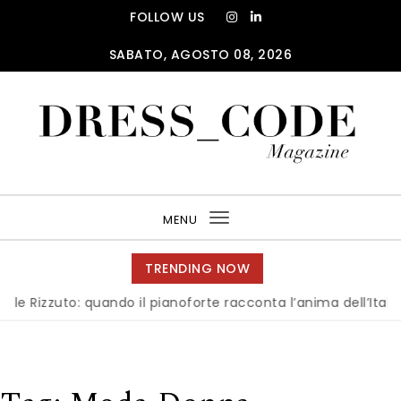
Skip to content
FOLLOW US
SABATO, AGOSTO 08, 2026
DRESS_CODE Magazine
MENU
Toggle
navigation
TRENDING NOW
ndo il pianoforte racconta l’anima dell’Italia
|
Milano è p