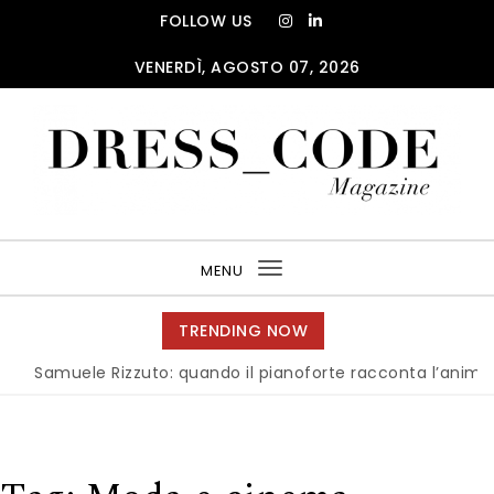
Skip to content
FOLLOW US
VENERDÌ, AGOSTO 07, 2026
DRESS_CODE Magazine
MENU
Toggle
navigation
TRENDING NOW
muele Rizzuto: quando il pianoforte racconta l’anima dell’It