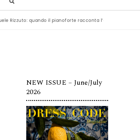
zuto: quando il pianoforte racconta l’anima dell’Italia
|
M
NEW ISSUE – June/July
2026