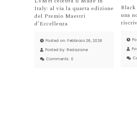
LVMH celebra il Made in
Black
Italy: al via la quarta edizione
una n
del Premio Maestri
riscri
d’Eccellenza
Po
Posted on: Febbraio 26, 2026
Po
Posted by:
Redazione
C
Comments:
0