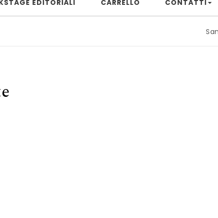
KSTAGE EDITORIALI
CARRELLO
CONTATTI
Samuele Riz
te