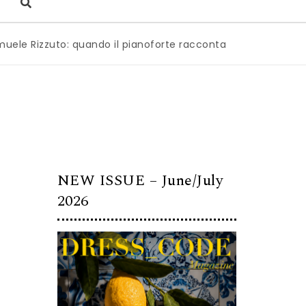
zuto: quando il pianoforte racconta l’anima dell’Italia
|
M
NEW ISSUE – June/July
2026