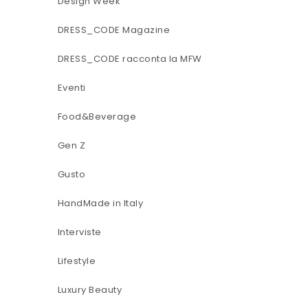
Design Week
DRESS_CODE Magazine
DRESS_CODE racconta la MFW
Eventi
Food&Beverage
Gen Z
Gusto
HandMade in Italy
Interviste
Lifestyle
Luxury Beauty