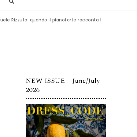
uto: quando il pianoforte racconta l’anima dell’Italia
|
Mi
NEW ISSUE – June/July
2026