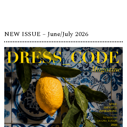
NEW ISSUE – June/July 2026