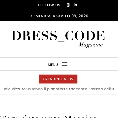
Skip to content
FOLLOW US
DOMENICA, AGOSTO 09, 2026
DRESS_CODE Magazine
MENU
Toggle
navigation
TRENDING NOW
Rizzuto: quando il pianoforte racconta l’anima dell’Italia
|