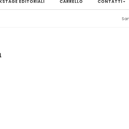
KSTAGE EDITORIALI
CARRELLO
CONTATTI
Samuele Riz
a