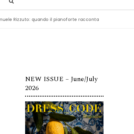
zuto: quando il pianoforte racconta l’anima dell’Italia
|
M
NEW ISSUE – June/July
2026