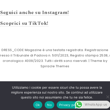
Seguici anche su Instagram!
Scoprici su TikTok!
DRESS_CODE Magazine è una testata registrata. Registrazione
resso il Tribunale di Padova n. 5011/2023, Registro stampa 2538, 
cronologico 4009/2023. Tutti i diritti sono riservati.
| Theme by
Spiracle Themes
Utilizziamo i cookie per essere sicuri che tu possa avere la
migliore esperienza sul nostro sito. Se continui ad utilizzare
questo sito noi assumiamo che tu ne sia felice.
WhatsApp us
Ok
No
Privacy policy