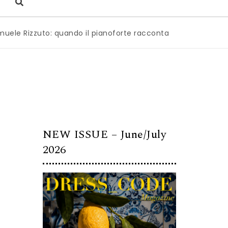
zzuto: quando il pianoforte racconta l’anima dell’Italia
|
M
NEW ISSUE – June/July
2026