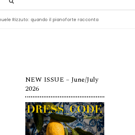
zuto: quando il pianoforte racconta l’anima dell’Italia
|
M
NEW ISSUE – June/July
2026