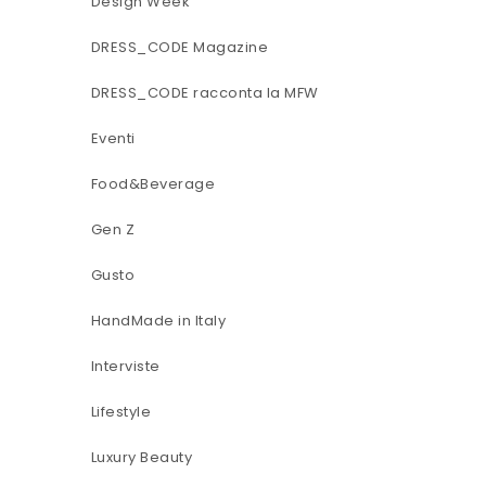
Design Week
DRESS_CODE Magazine
DRESS_CODE racconta la MFW
Eventi
Food&Beverage
Gen Z
Gusto
HandMade in Italy
Interviste
Lifestyle
Luxury Beauty