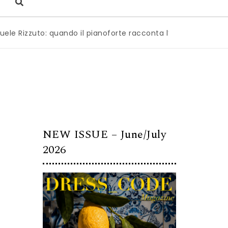
zzuto: quando il pianoforte racconta l’anima dell’Italia
|
M
NEW ISSUE – June/July
2026