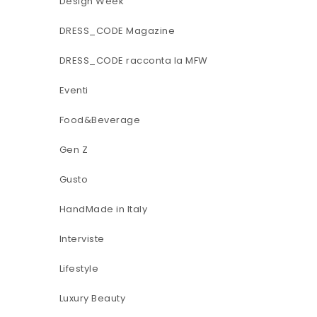
Design Week
DRESS_CODE Magazine
DRESS_CODE racconta la MFW
Eventi
Food&Beverage
Gen Z
Gusto
HandMade in Italy
Interviste
Lifestyle
Luxury Beauty