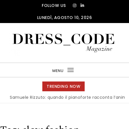
Skip to content
FOLLOW US
LUNEDÌ, AGOSTO 10, 2026
DRESS_CODE Magazine
MENU
Toggle
navigation
TRENDING NOW
uele Rizzuto: quando il pianoforte racconta l’anima dell’Ital