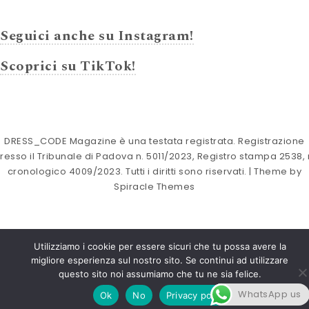
Seguici anche su Instagram!
Scoprici su TikTok!
DRESS_CODE Magazine è una testata registrata. Registrazione
resso il Tribunale di Padova n. 5011/2023, Registro stampa 2538, 
cronologico 4009/2023. Tutti i diritti sono riservati.
| Theme by
Spiracle Themes
Utilizziamo i cookie per essere sicuri che tu possa avere la
migliore esperienza sul nostro sito. Se continui ad utilizzare
questo sito noi assumiamo che tu ne sia felice.
WhatsApp us
Ok
No
Privacy policy