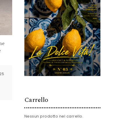
me
e
025
Carrello
Nessun prodotto nel carrello.