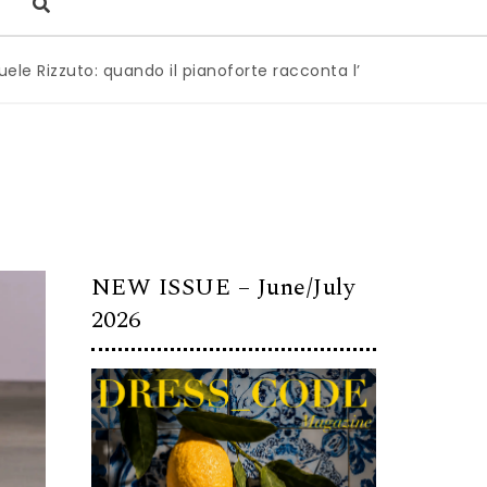
to: quando il pianoforte racconta l’anima dell’Italia
|
Mil
NEW ISSUE – June/July
2026