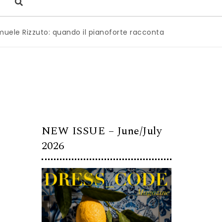
zuto: quando il pianoforte racconta l’anima dell’Italia
|
M
NEW ISSUE – June/July
2026