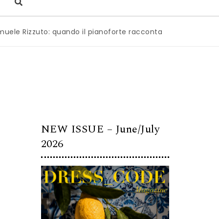
zzuto: quando il pianoforte racconta l’anima dell’Italia
|
M
NEW ISSUE – June/July
2026