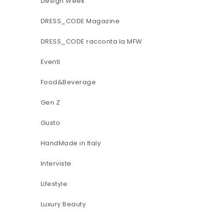
Design Week
DRESS_CODE Magazine
DRESS_CODE racconta la MFW
Eventi
Food&Beverage
Gen Z
Gusto
HandMade in Italy
Interviste
Lifestyle
Luxury Beauty