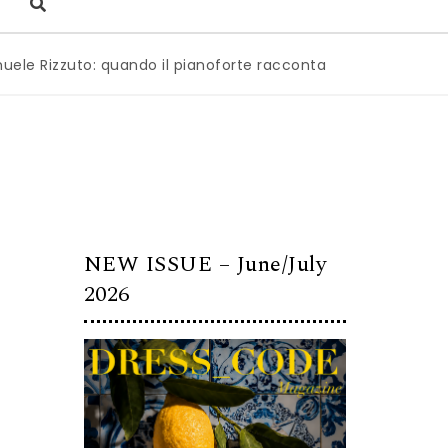
zuto: quando il pianoforte racconta l’anima dell’Italia
|
Mi
NEW ISSUE – June/July
2026