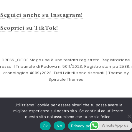
Seguici anche su Instagram!
Scoprici su TikTok!
DRESS_CODE Magazine è una testata registrata. Registrazione
resso il Tribunale di Padova n. 5011/2023, Registro stampa 2538, 
cronologico 4009/2023. Tutti i diritti sono riservati.
| Theme by
Spiracle Themes
Utilizziamo i cookie per essere sicuri che tu possa avere la
migliore esperienza sul nostro sito. Se continui ad utilizzare
questo sito noi assumiamo che tu ne sia felice.
WhatsApp us
Ok
No
Privacy policy