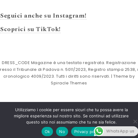
Seguici anche su Instagram!
Scoprici su TikTok!
DRESS_CODE Magazine è una testata registrata. Registrazione
resso il Tribunale di Padova n. 5011/2023, Registro stampa 2538, 
cronologico 4009/2023. Tutti i diritti sono riservati.
| Theme by
Spiracle Themes
Utilizziamo i cookie per essere sicuri che tu possa avere la
migliore esperienza sul nostro sito. Se continui ad utilizzare
questo sito noi assumiamo che tu ne sia felice.
WhatsApp us
Ok
No
Privacy policy