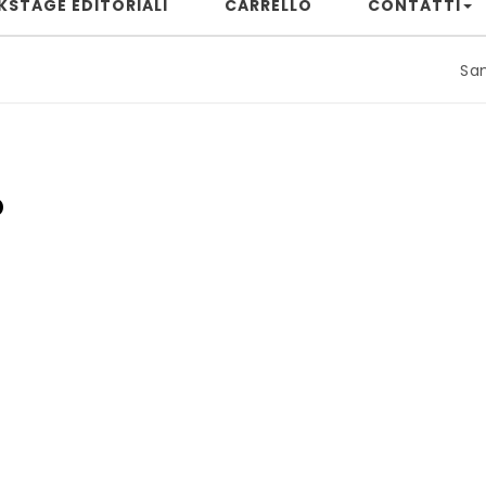
KSTAGE EDITORIALI
CARRELLO
CONTATTI
Samuele Ri
o