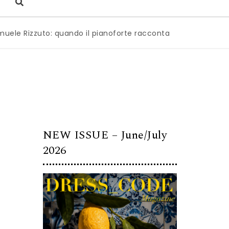
zzuto: quando il pianoforte racconta l’anima dell’Italia
|
M
NEW ISSUE – June/July
2026