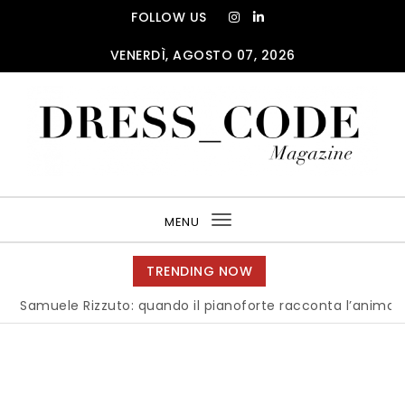
Skip to content
FOLLOW US
VENERDÌ, AGOSTO 07, 2026
DRESS_CODE Magazine
MENU
Toggle
navigation
TRENDING NOW
uele Rizzuto: quando il pianoforte racconta l’anima dell’Ital