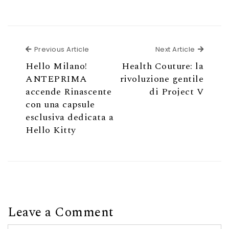
Previous Article
Next Ar
Previous Article
Next Article
Hello Milano!
Health Couture: la
ANTEPRIMA
rivoluzione gentile
accende Rinascente
di Project V
con una capsule
esclusiva dedicata a
Hello Kitty
Leave a Comment