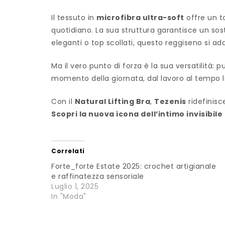
Il tessuto in
microfibra ultra-soft
offre un t
quotidiano. La sua struttura garantisce un sost
eleganti o top scollati, questo reggiseno si adat
Ma il vero punto di forza è la sua versatilità: p
momento della giornata, dal lavoro al tempo l
Con il
Natural Lifting Bra
,
Tezenis
ridefinisc
Scopri la nuova icona dell’intimo invisibil
Correlati
Forte_forte Estate 2025: crochet artigianale
e raffinatezza sensoriale
Luglio 1, 2025
In "Moda"