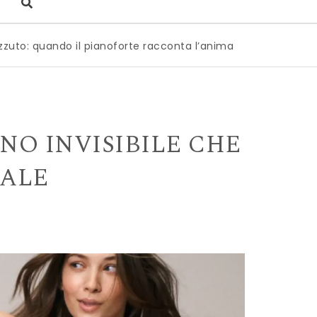
o il pianoforte racconta l’anima dell’Italia
|
Milano è pro
NO INVISIBILE CHE
RALE