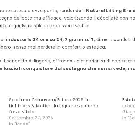
occo setoso e avvolgente, rendendo il
Natural Lifting Bra 
egno delicato ma efficace, valorizzando il décolleté con natu
ta a qualsiasi stile senza essere visibile.
uoi
indossarlo 24 ore su 24, 7 giorni su 7
, dimenticandoti d
ibero, senza mai perdere in comfort o estetica.
e il concetto di lingerie, offrendo un’esperienza di benesser
e e lasciati conquistare dal sostegno che non si vede
,
ma 
Sportmax Primavera/Estate 2026: in
Estat
Lightness & Motion: la leggerezza come
sole 
forza vitale
Giugn
Settembre 27, 2025
In "B
In "Moda"