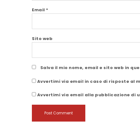
Email
*
Sito web
Salva il mio nome, email e sito web in q
Avvertimi via email in caso di risposte al
Avvertimi via email alla pubblicazione di u