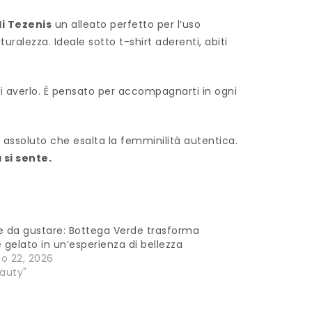
di Tezenis
un alleato perfetto per l’uso
ralezza. Ideale sotto t-shirt aderenti, abiti
i averlo. È pensato per accompagnarti in ogni
e assoluto che esalta la femminilità autentica.
si sente
.
e da gustare: Bottega Verde trasforma
e gelato in un’esperienza di bellezza
o 22, 2026
eauty"