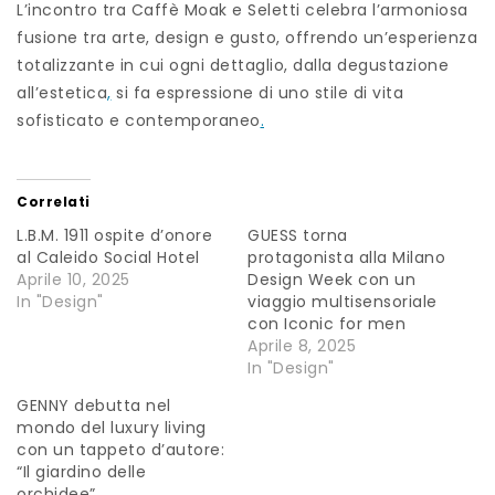
L’incontro tra Caffè Moak e Seletti celebra l’armoniosa
fusione tra arte, design e gusto, offrendo un’esperienza
totalizzante in cui ogni dettaglio, dalla degustazione
all’estetica
,
si fa espressione di uno stile di vita
sofisticato e contemporaneo
.
Correlati
L.B.M. 1911 ospite d’onore
GUESS torna
al Caleido Social Hotel
protagonista alla Milano
Aprile 10, 2025
Design Week con un
In "Design"
viaggio multisensoriale
con Iconic for men
Aprile 8, 2025
In "Design"
GENNY debutta nel
mondo del luxury living
con un tappeto d’autore:
“Il giardino delle
orchidee”