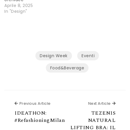
Aprile 8, 2025
In "Design"
Design Week
Eventi
Food&Beverage
Previous Article
Next Ar
Previous Article
Next Article
IDEATHON:
TEZENIS
#RefashioningMilan
NATURAL
LIFTING BRA: IL