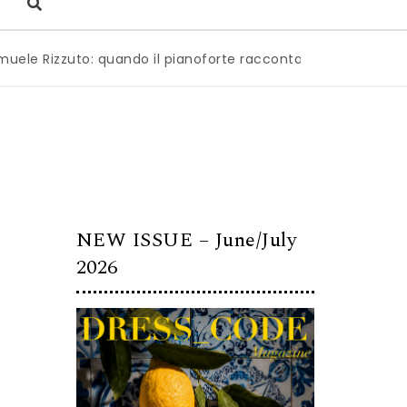
zuto: quando il pianoforte racconta l’anima dell’Italia
|
M
NEW ISSUE – June/July
2026