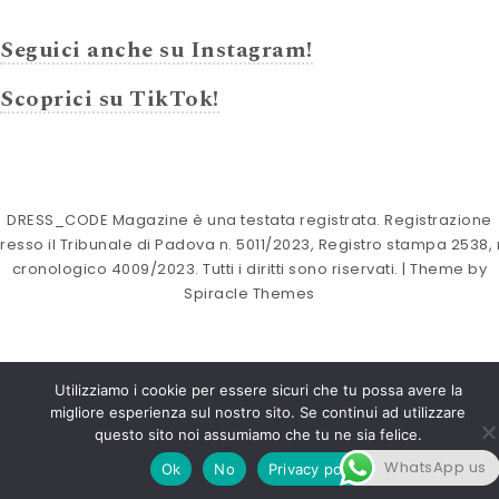
Seguici anche su Instagram!
Scoprici su TikTok!
DRESS_CODE Magazine è una testata registrata. Registrazione
resso il Tribunale di Padova n. 5011/2023, Registro stampa 2538, 
cronologico 4009/2023. Tutti i diritti sono riservati.
| Theme by
Spiracle Themes
Utilizziamo i cookie per essere sicuri che tu possa avere la
migliore esperienza sul nostro sito. Se continui ad utilizzare
questo sito noi assumiamo che tu ne sia felice.
WhatsApp us
Ok
No
Privacy policy