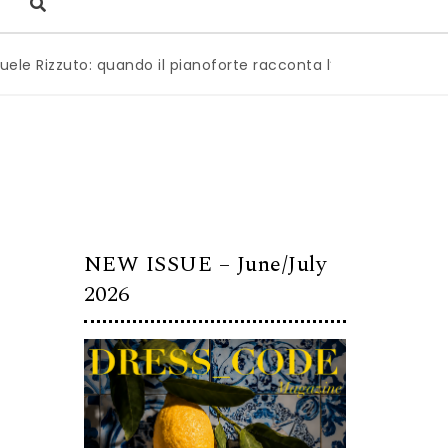
uto: quando il pianoforte racconta l’anima dell’Italia
|
Mi
NEW ISSUE – June/July
2026