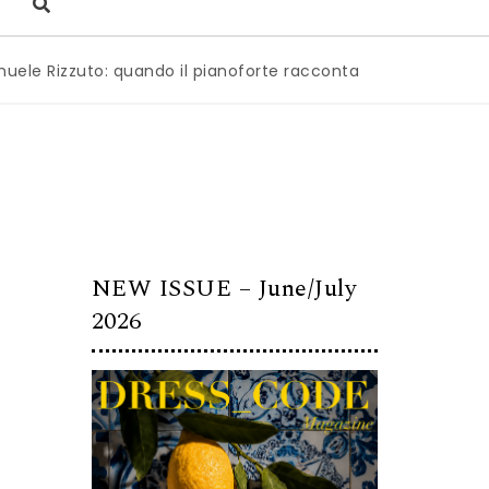
zuto: quando il pianoforte racconta l’anima dell’Italia
|
M
NEW ISSUE – June/July
2026