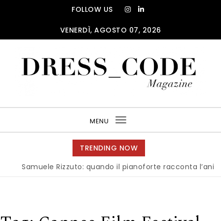
Skip to content
FOLLOW US
VENERDÌ, AGOSTO 07, 2026
DRESS_CODE Magazine
MENU
Toggle
navigation
TRENDING NOW
amuele Rizzuto: quando il pianoforte racconta l’anima dell’I