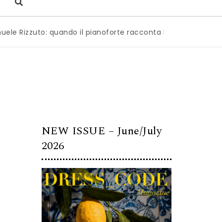
uto: quando il pianoforte racconta l’anima dell’Italia
|
Mil
NEW ISSUE – June/July
2026