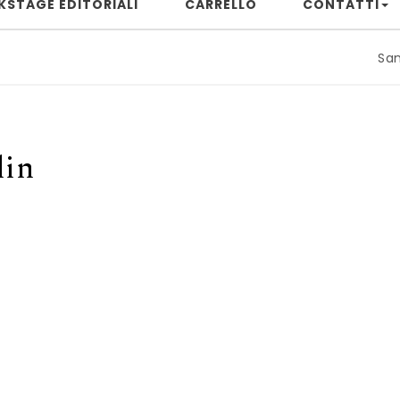
KSTAGE EDITORIALI
CARRELLO
CONTATTI
Samuele Riz
lin