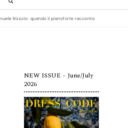
zuto: quando il pianoforte racconta l’anima dell’Italia
|
M
NEW ISSUE – June/July
2026