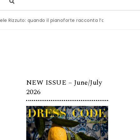
to: quando il pianoforte racconta l’anima dell’Italia
|
Mil
NEW ISSUE – June/July
2026