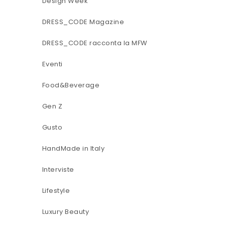
Design Week
DRESS_CODE Magazine
DRESS_CODE racconta la MFW
Eventi
Food&Beverage
Gen Z
Gusto
HandMade in Italy
Interviste
Lifestyle
Luxury Beauty