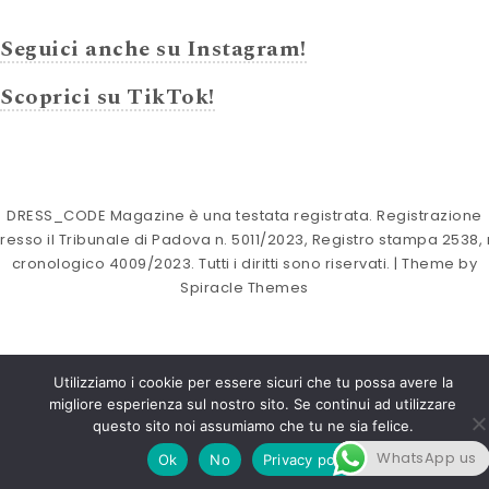
Seguici anche su Instagram!
Scoprici su TikTok!
DRESS_CODE Magazine è una testata registrata. Registrazione
resso il Tribunale di Padova n. 5011/2023, Registro stampa 2538, 
cronologico 4009/2023. Tutti i diritti sono riservati.
| Theme by
Spiracle Themes
Utilizziamo i cookie per essere sicuri che tu possa avere la
migliore esperienza sul nostro sito. Se continui ad utilizzare
questo sito noi assumiamo che tu ne sia felice.
WhatsApp us
Ok
No
Privacy policy