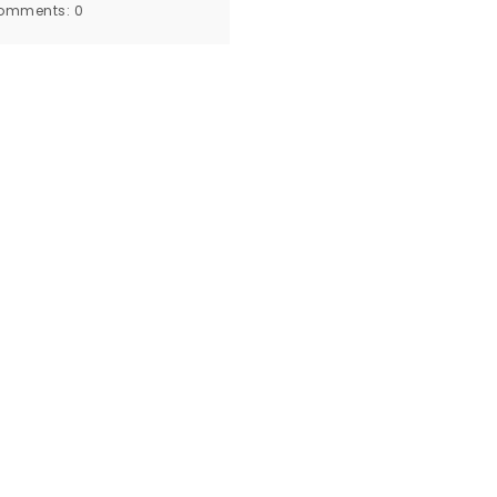
omments:
0