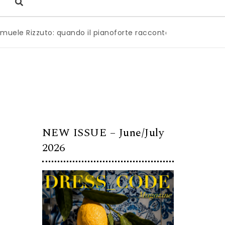
zzuto: quando il pianoforte racconta l’anima dell’Italia
|
NEW ISSUE – June/July
2026