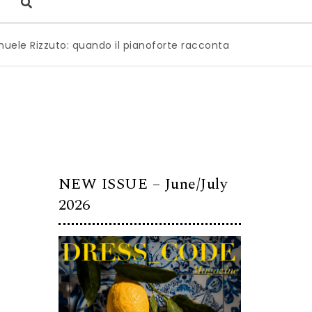
zuto: quando il pianoforte racconta l’anima dell’Italia
|
M
NEW ISSUE – June/July
2026