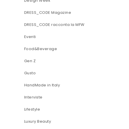
Design Week
DRESS_CODE Magazine
DRESS_CODE racconta la MFW
Eventi
Food&Beverage
Gen Z
Gusto
HandMade in Italy
Interviste
Lifestyle
Luxury Beauty