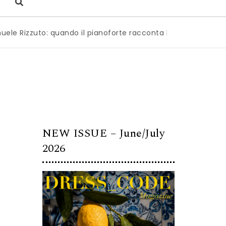
zzuto: quando il pianoforte racconta l’anima dell’Italia
|
NEW ISSUE – June/July
2026